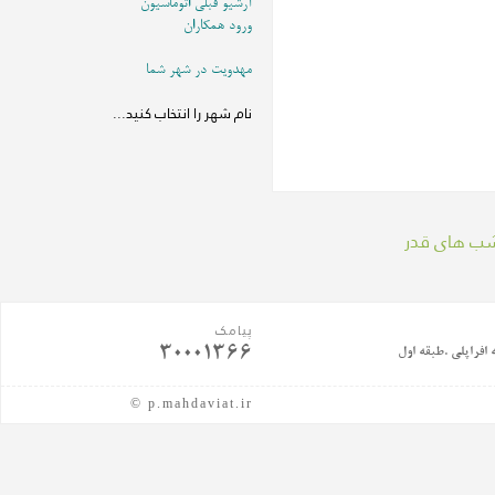
آرشیو قبلی اتوماسیون
ورود همکاران
مهدویت در شهر شما
شب های قدر
پیامک
30001366
 افراپلی .طبقه اول
© p.mahdaviat.ir